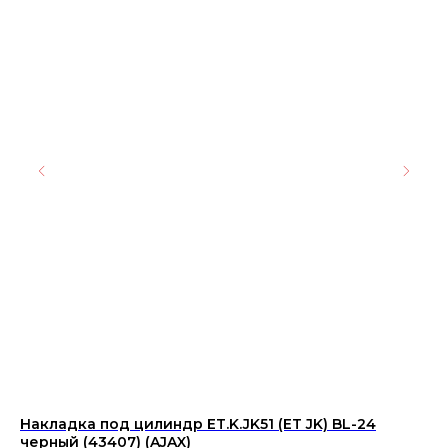
Накладка под цилиндр ET.K.JK51 (ET JK) BL-24
Ке
черный (43407) (AJAX)
EN