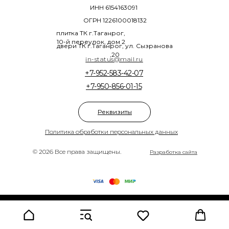
ИНН 6154163091
ОГРН 1226100018132
плитка ТК г.Таганрог,
10-й переулок, дом 2
двери ТК г.Таганрог, ул. Сызранова
,20
in-status@mail.ru
+7-952-583-42-07
+7-950-856-01-15
Реквизиты
Политика обработки персональных данных
© 2026 Все права защищены.
Разработка сайта
Tilda
Made on