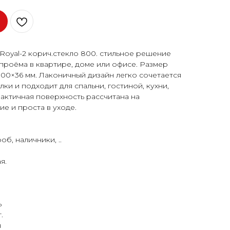
oyal-2 корич.стекло 800. стильное решение
проёма в квартире, доме или офисе. Размер
00×36 мм. Лаконичный дизайн легко сочетается
ки и подходит для спальни, гостиной, кухни,
актичная поверхность рассчитана на
е и проста в уходе.
б, наличники, ..
я.
ь
.
я