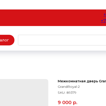
+
+7
алог
Межкомнатная дверь Gran
GrandRoyal-2
SKU:
89379
9 000
р.