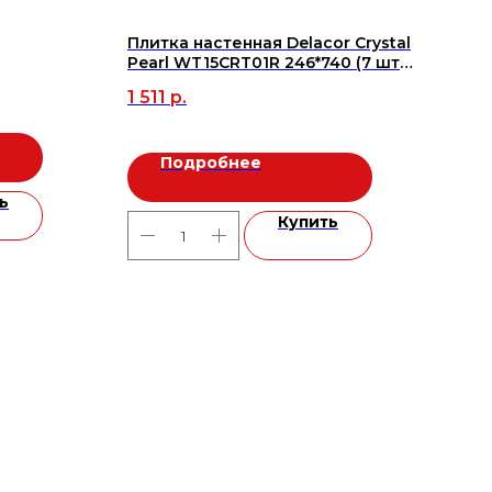
Плитка настенная Delacor Crystal
Кер
Pearl WT15CRT01R 246*740 (7 шт
GFU
в уп/53,508 м в пал), м2
600*
1 511
р.
2 3
Подробнее
ь
Купить