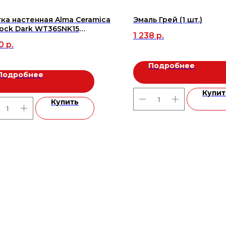
ка настенная Alma Ceramica
Эмаль Грей (1 шт.)
ock Dark WT36SNK15
1 238
р.
600*9 (10 шт в уп/1,8м2), м2
0
р.
Подробнее
Подробнее
Купит
Купить