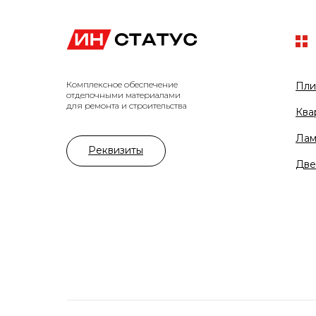
Комплексное обеспечение
Пли
отделочными материалами
для ремонта и строительства
Ква
Лам
Реквизиты
Две