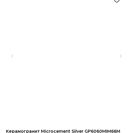
Керамогранит Microcement Silver GP6060MIM66M
АМ