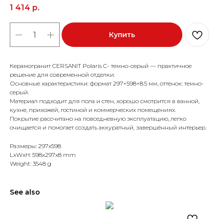
1 414
р.
Купить
Керамогранит CERSANIT Polaris C- темно-серый — практичное
решение для современной отделки.
Основные характеристики: формат 297×598×8.5 мм, оттенок: темно-
серый.
Материал подходит для пола и стен, хорошо смотрится в ванной,
кухне, прихожей, гостиной и коммерческих помещениях.
Покрытие рассчитано на повседневную эксплуатацию, легко
очищается и помогает создать аккуратный, завершённый интерьер.
Размеры: 297x598
LxWxH: 598x297x8 mm
Weight: 3548 g
See also