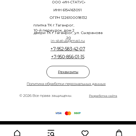
ООО «ИН-СТАТУС»
ИНН 6154163091
ОГРН 1226100018132
плитка ТК г.Таганрог,
10-й переулок, дом 2
двери ТК г.Таганрог, ул. Сызранова
,20
in-status@mail.ru
+7-952-583-42-07
+7-950-856-01-15
Реквизиты
Политика обработки персональных данных
© 2026 Все права защищены.
Разработка сайта
Tilda
Made on