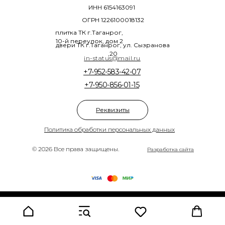
ИНН 6154163091
ОГРН 1226100018132
плитка ТК г.Таганрог,
10-й переулок, дом 2
двери ТК г.Таганрог, ул. Сызранова
,20
in-status@mail.ru
+7-952-583-42-07
+7-950-856-01-15
Реквизиты
Политика обработки персональных данных
© 2026 Все права защищены.
Разработка сайта
Tilda
Made on