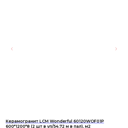
Керамогранит LCM Wonderful 60120WOF01P
АМ
600*1200*8 (2 шт в уп/54.72 м в пал), м2