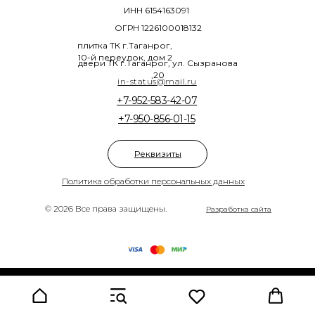
ИНН 6154163091
ОГРН 1226100018132
плитка ТК г.Таганрог,
10-й переулок, дом 2
двери ТК г.Таганрог, ул. Сызранова
,20
in-status@mail.ru
+7-952-583-42-07
+7-950-856-01-15
Реквизиты
Политика обработки персональных данных
© 2026 Все права защищены.
Разработка сайта
Tilda
Made on