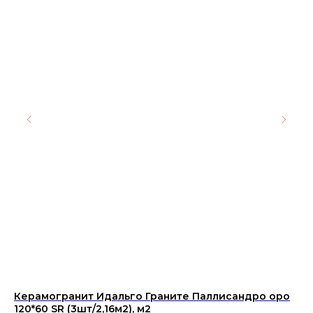
Керамогранит Идальго Граните Паллисандро оро
Пл
120*60 SR (3шт/2,16м2), м2
Gr