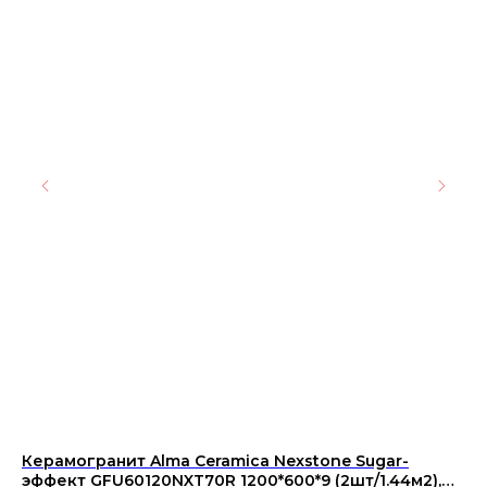
Керамогранит Alma Ceramica Nexstone Sugar-
Ке
эффект GFU60120NXT70R 1200*600*9 (2шт/1.44м2),
Mo