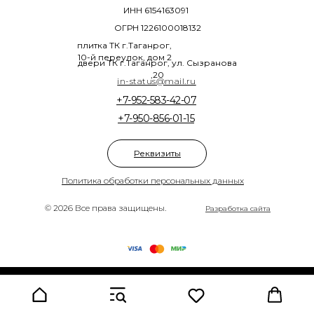
ИНН 6154163091
ОГРН 1226100018132
плитка ТК г.Таганрог,
10-й переулок, дом 2
двери ТК г.Таганрог, ул. Сызранова
,20
in-status@mail.ru
+7-952-583-42-07
+7-950-856-01-15
Реквизиты
Политика обработки персональных данных
© 2026 Все права защищены.
Разработка сайта
Tilda
Made on