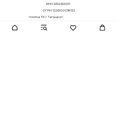
ИНН 6154163091
ОГРН 1226100018132
плитка ТК г.Таганрог,
10-й переулок, дом 2
двери ТК г.Таганрог, ул. Сызранова
,20
in-status@mail.ru
+7-952-583-42-07
+7-950-856-01-15
Реквизиты
Политика обработки персональных данных
© 2026 Все права защищены.
Разработка сайта
Tilda
Made on