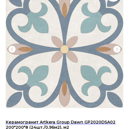
Керамогранит Artkera Group Dawn GP2020DSA02
Ке
200*200*8 (24шт./0,96м2), м2
Pi