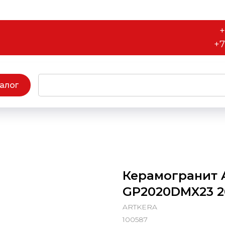
+
+7
алог
Керамогранит A
GP2020DMX23 20
ARTKERA
100587