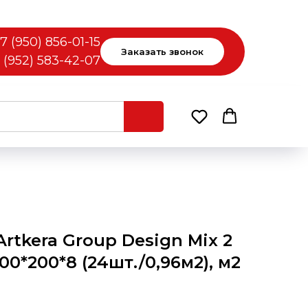
7 (950) 856-01-15
Заказать звонок
 (952) 583-42-07
rtkera Group Design Mix 2
0*200*8 (24шт./0,96м2), м2