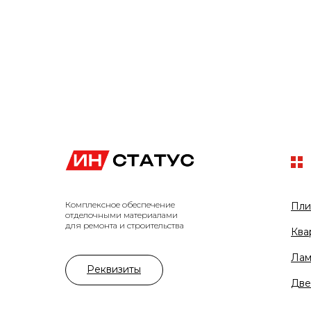
Комплексное обеспечение
Пли
отделочными материалами
для ремонта и строительства
Ква
Лам
Реквизиты
Две