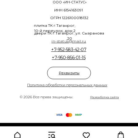
ООО «ИН-СТАТУС»
ИНН 6154163091
ОГРН 1226100018132
плитка ТК г.Таганрог,
10-й переулок, дом 2
двери ТК г.Таганрог, ул. Сызранова
,20
in-status@mail.ru
+7-952-583-42-07
+7-950-856-01-15
Реквизиты
Политика обработки персональных данных
© 2026 Все права защищены.
Разработка сайта
Tilda
Made on