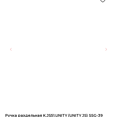
Ручка раздельная K.JS51.UNITY (UNITY JS) SSG-39
Кв