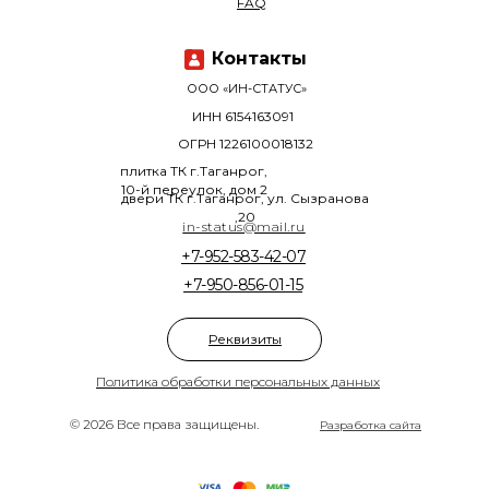
FAQ
Контакты
ООО «ИН-СТАТУС»
ИНН 6154163091
ОГРН 1226100018132
плитка ТК г.Таганрог,
10-й переулок, дом 2
двери ТК г.Таганрог, ул. Сызранова
,20
in-status@mail.ru
+7-952-583-42-07
+7-950-856-01-15
Реквизиты
Политика обработки персональных данных
© 2026 Все права защищены.
Разработка сайта