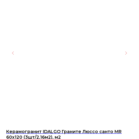
Керамогранит IDALGO Граните Люссо санто MR
Пл
60x120 (3шт/2,16м2), м2
30