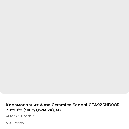
Керамогранит Alma Ceramica Sandal GFA92SND08R
20*90*8 (9шт/1,62м.кв), м2
ALMA CERAMICA
SKU:
79955