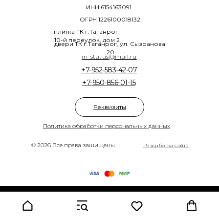
ИНН 6154163091
ОГРН 1226100018132
плитка ТК г.Таганрог,
10-й переулок, дом 2
двери ТК г.Таганрог, ул. Сызранова
,20
in-status@mail.ru
+7-952-583-42-07
+7-950-856-01-15
Реквизиты
Политика обработки персональных данных
© 2026 Все права защищены.
Разработка сайта
Tilda
Made on