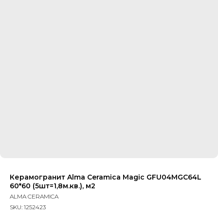
Керамогранит Alma Ceramica Magic GFU04MGC64L
60*60 (5шт=1,8м.кв.), м2
ALMA CERAMICA
SKU:
1252423