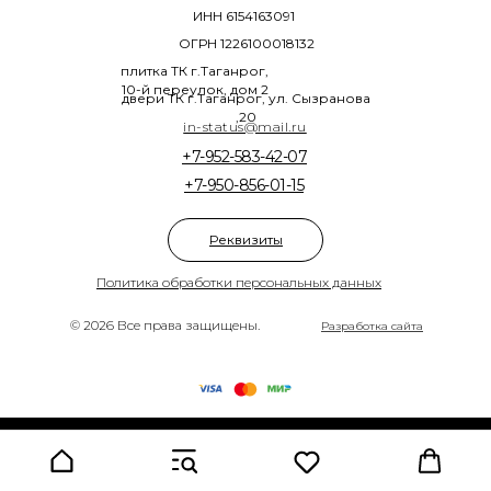
ИНН 6154163091
ОГРН 1226100018132
плитка ТК г.Таганрог,
10-й переулок, дом 2
двери ТК г.Таганрог, ул. Сызранова
,20
in-status@mail.ru
+7-952-583-42-07
+7-950-856-01-15
Реквизиты
Политика обработки персональных данных
© 2026 Все права защищены.
Разработка сайта
Tilda
Made on