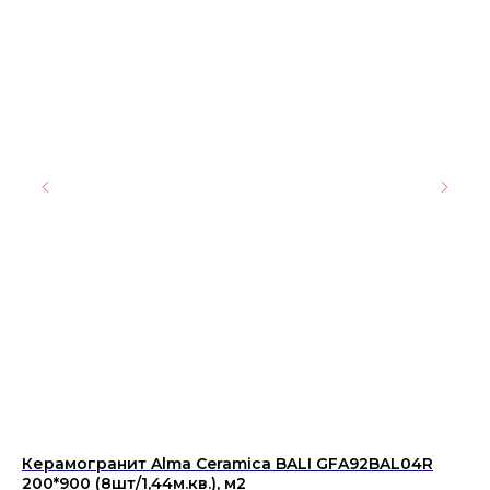
Керамогранит Alma Ceramica BALI GFA92BAL04R
Ке
200*900 (8шт/1,44м.кв.), м2
ко