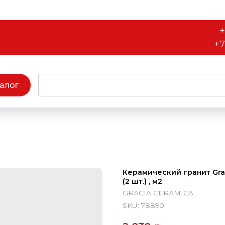
+
+7
алог
Керамический гранит Graci
(2 шт.) , м2
GRACIA CERAMICA
SKU:
78890