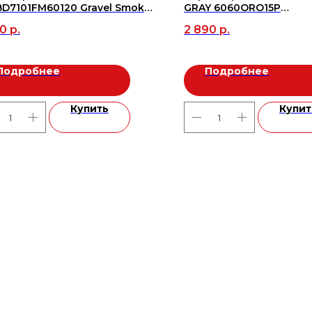
D7101FM60120 Gravel Smoke
GRAY 6060ORO15P
 MATT 60*120 (1.44/2шт), м2
60*60(1.44м2=4шт.), м2
60
р.
2 890
р.
Подробнее
Подробнее
Купить
Купит