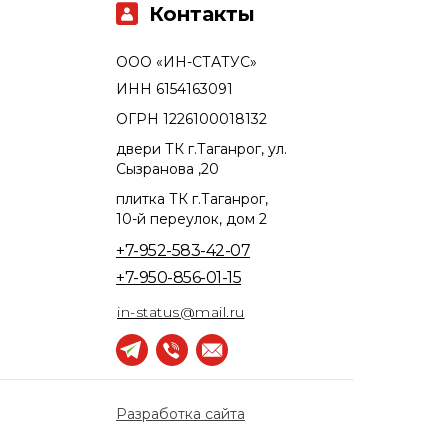
Контакты
ООО «ИН-СТАТУС»
ИНН 6154163091
ОГРН 1226100018132
двери ТК г.Таганрог, ул.
Сызранова ,20
плитка ТК г.Таганрог,
10-й переулок, дом 2
+7-952-583-42-07
+7-950-856-01-15
in-status@mail.ru
Разработка сайта