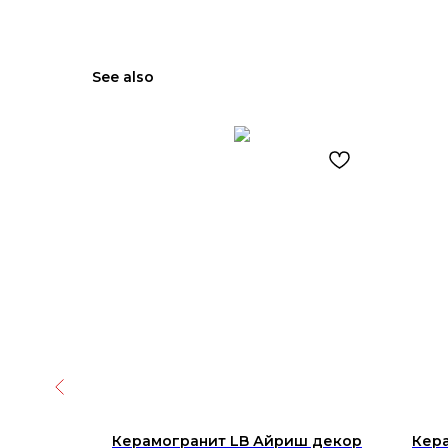
See also
nd Aspen
Керамогранит LB Айриш декор
Кер