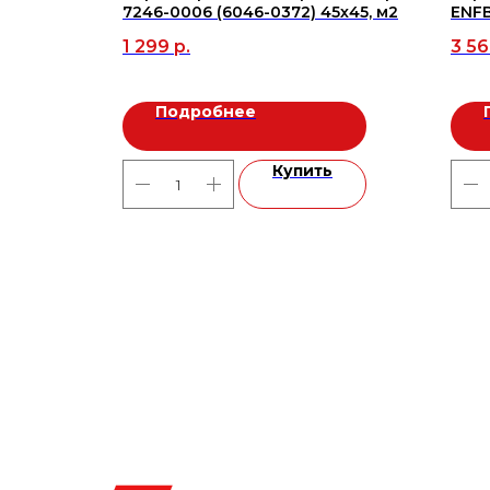
gar-
7246-0006 (6046-0372) 45х45, м2
ENFB
уп/72,8 м
FLEX
1 299
р.
3 5
Подробнее
ь
Купить