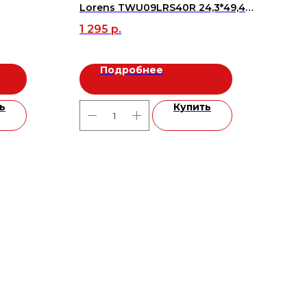
Lorens TWU09LRS40R 24,3*49,4
Col
(12шт=1,44м2), м2
беж
1 295
р.
1 4
(10ш
Подробнее
ь
Купить