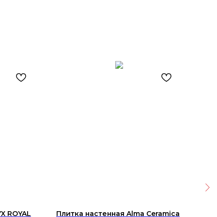
X ROYAL
Плитка настенная Alma Ceramica
Кер