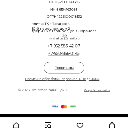
ООО «ИН-СТАТУС»
ИНН 6154163091
ОГРН 1226100018132
плитка ТК г.Таганрог,
10-й переулок, дом 2
двери ТК г.Таганрог, ул. Сызранова
,20
in-status@mail.ru
+7-952-583-42-07
+7-950-856-01-15
Реквизиты
Политика обработки персональных данных
© 2026 Все права защищены.
Разработка сайта
Tilda
Made on