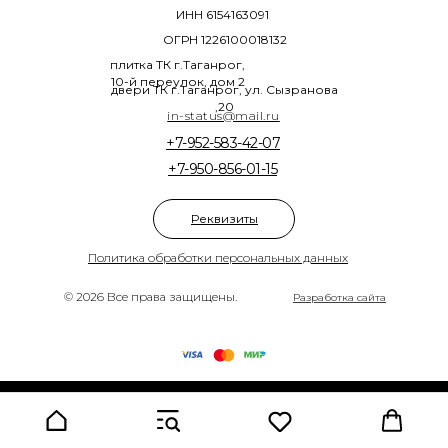
ИНН 6154163091
ОГРН 1226100018132
плитка ТК г.Таганрог,
10-й переулок, дом 2
двери ТК г.Таганрог, ул. Сызранова
,20
in-status@mail.ru
+7-952-583-42-07
+7-950-856-01-15
Реквизиты
Политика обработки персональных данных
© 2026 Все права защищены.
Разработка сайта
Tilda
Made on