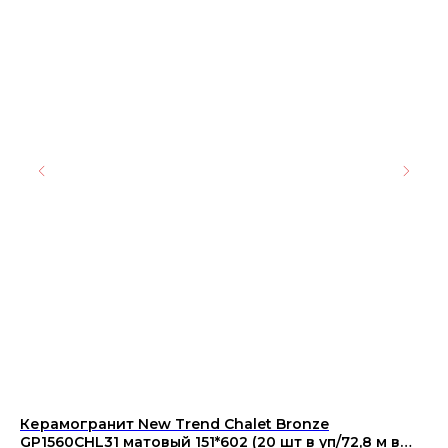
Керамогранит New Trend Chalet Bronze
Ке
GP1560CHL31 матовый 151*602 (20 шт в уп/72,8 м в
su