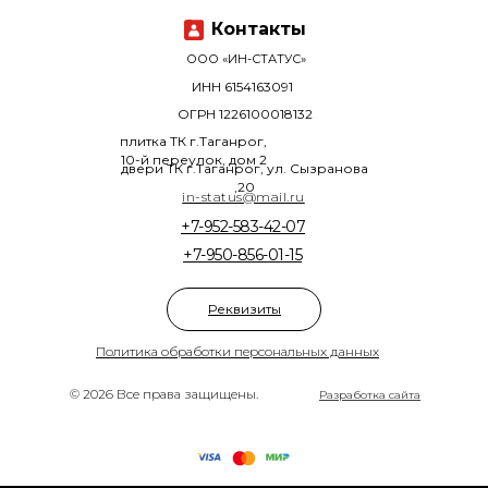
Контакты
ООО «ИН-СТАТУС»
ИНН 6154163091
ОГРН 1226100018132
плитка ТК г.Таганрог,
10-й переулок, дом 2
двери ТК г.Таганрог, ул. Сызранова
,20
in-status@mail.ru
+7-952-583-42-07
+7-950-856-01-15
Реквизиты
Политика обработки персональных данных
© 2026 Все права защищены.
Разработка сайта