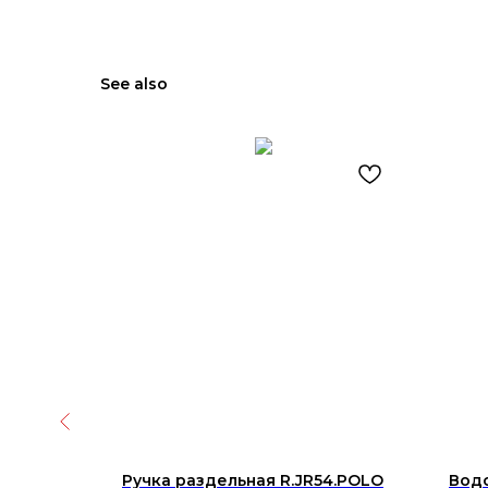
See also
Stellar
Ручка раздельная R.JR54.POLO
Вод