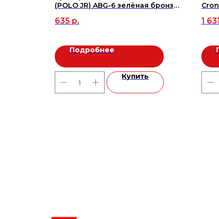
29,7x59,8
(POLO JR) ABG-6 зелёная бронза
Cron
(41369) (AJAX)
4003
635
р.
1 63
м2
Подробнее
ь
Купить