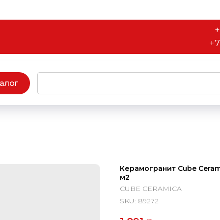
+
+7
алог
Керамогранит Cube Ceramic
м2
CUBE CERAMICA
SKU:
89272