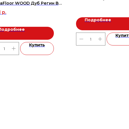
aFloor WOOD Дуб Регин BD-
0-5 (1200*180*4 мм) (2,16 м2),
1
р.
Подробнее
Подробнее
Купит
Купить