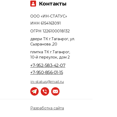
Контакты
ООО «ИН-СТАТУС»
ИНН 6154163091
ОГРН 1226100018132
двери ТК г.Таганрог, ул.
Сызранова ,20
плитка ТК г.Таганрог,
10-й переулок, дом 2
+7-952-583-42-07
+7-950-856-01-15
in-status@mail.ru
Разработка сайта