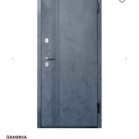
ЛАМИНА
Пл