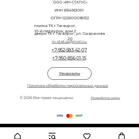
ООО «ИН-СТАТУС»
ИНН 6154163091
ОГРН 1226100018132
плитка ТК г.Таганрог,
10-й переулок, дом 2
двери ТК г.Таганрог, ул. Сызранова
,20
in-status@mail.ru
+7-952-583-42-07
+7-950-856-01-15
Реквизиты
Политика обработки персональных данных
© 2026 Все права защищены.
Разработка сайта
Tilda
Made on