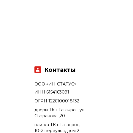
Контакты
ООО «ИН-СТАТУС»
ИНН 6154163091
ОГРН 1226100018132
двери ТК г.Таганрог, ул.
Сызранова ,20
плитка ТК г.Таганрог,
10-й переулок, дом 2