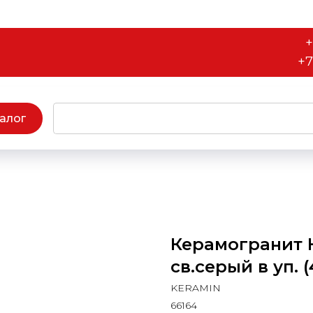
+
+7
алог
Керамогранит 
св.серый в уп. 
KERAMIN
66164