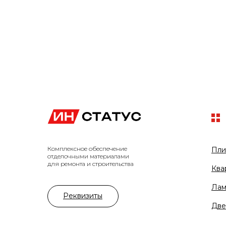
Комплексное обеспечение
Пли
отделочными материалами
для ремонта и строительства
Ква
Лам
Реквизиты
Две