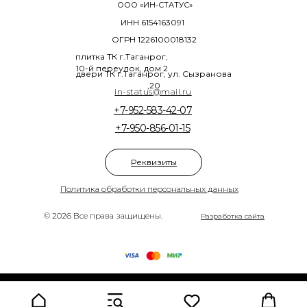
ООО «ИН-СТАТУС»
ИНН 6154163091
ОГРН 1226100018132
плитка ТК г.Таганрог,
10-й переулок, дом 2
двери ТК г.Таганрог, ул. Сызранова
,20
in-status@mail.ru
+7-952-583-42-07
+7-950-856-01-15
Реквизиты
Политика обработки персональных данных
© 2026 Все права защищены.
Разработка сайта
Tilda
Made on