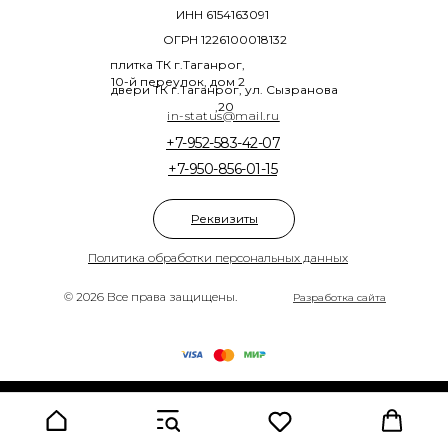
ИНН 6154163091
ОГРН 1226100018132
плитка ТК г.Таганрог,
10-й переулок, дом 2
двери ТК г.Таганрог, ул. Сызранова
,20
in-status@mail.ru
+7-952-583-42-07
+7-950-856-01-15
Реквизиты
Политика обработки персональных данных
© 2026 Все права защищены.
Разработка сайта
Tilda
Made on