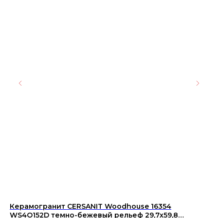
Керамогранит CERSANIT Woodhouse 16354
Ке
WS4O152D темно-бежевый рельеф 29,7х59,8
01