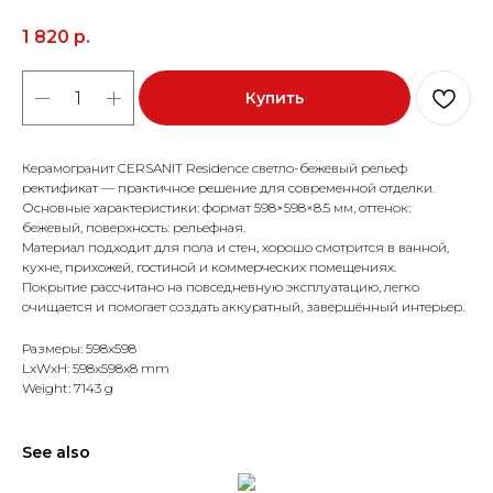
1 820
р.
Купить
Керамогранит CERSANIT Residence светло-бежевый рельеф
ректификат — практичное решение для современной отделки.
Основные характеристики: формат 598×598×8.5 мм, оттенок:
бежевый, поверхность: рельефная.
Материал подходит для пола и стен, хорошо смотрится в ванной,
кухне, прихожей, гостиной и коммерческих помещениях.
Покрытие рассчитано на повседневную эксплуатацию, легко
очищается и помогает создать аккуратный, завершённый интерьер.
Размеры: 598x598
LxWxH: 598x598x8 mm
Weight: 7143 g
See also