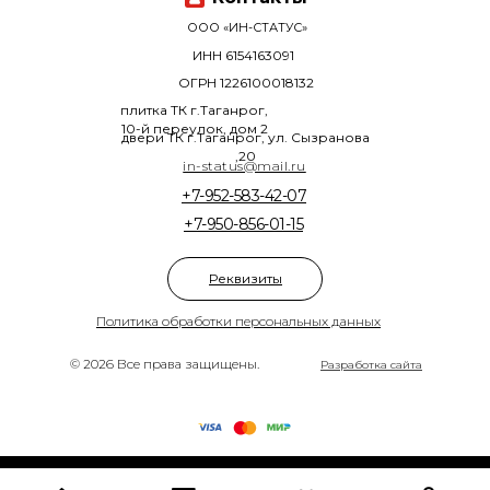
ООО «ИН-СТАТУС»
ИНН 6154163091
ОГРН 1226100018132
плитка ТК г.Таганрог,
10-й переулок, дом 2
двери ТК г.Таганрог, ул. Сызранова
,20
in-status@mail.ru
+7-952-583-42-07
+7-950-856-01-15
Реквизиты
Политика обработки персональных данных
© 2026 Все права защищены.
Разработка сайта