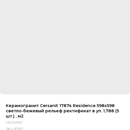
Керамогранит Cersanit 17874 Residence 598х598
светло-бежевый рельеф ректификат в уп. 1,788 (5
шт.) , м2
CERSANIT
SKU:
87917