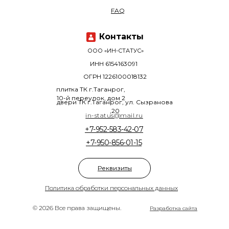
FAQ
Контакты
ООО «ИН-СТАТУС»
ИНН 6154163091
ОГРН 1226100018132
плитка ТК г.Таганрог,
10-й переулок, дом 2
двери ТК г.Таганрог, ул. Сызранова
,20
in-status@mail.ru
+7-952-583-42-07
+7-950-856-01-15
Реквизиты
Политика обработки персональных данных
© 2026 Все права защищены.
Разработка сайта