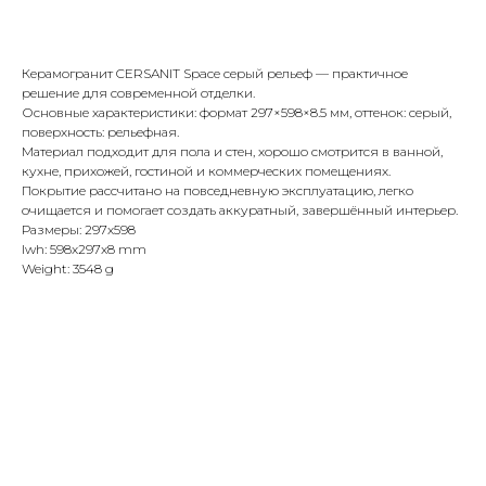
Купить
Керамогранит CERSANIT Space серый рельеф — практичное
решение для современной отделки.
Основные характеристики: формат 297×598×8.5 мм, оттенок: серый,
поверхность: рельефная.
Материал подходит для пола и стен, хорошо смотрится в ванной,
кухне, прихожей, гостиной и коммерческих помещениях.
Покрытие рассчитано на повседневную эксплуатацию, легко
очищается и помогает создать аккуратный, завершённый интерьер.
Размеры: 297x598
lwh: 598x297x8 mm
Weight: 3548 g