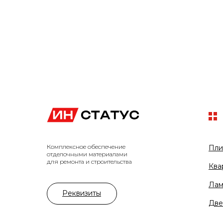
Комплексное обеспечение
Пли
отделочными материалами
для ремонта и строительства
Ква
Лам
Реквизиты
Две