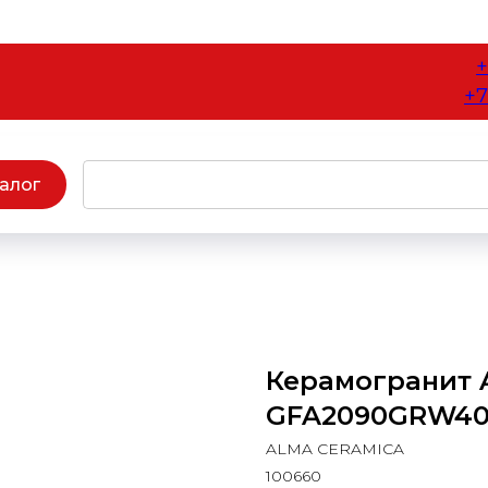
+
+7
алог
Керамогранит 
GFA2090GRW40R 
ALMA CERAMICA
100660