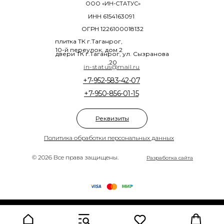
ООО «ИН-СТАТУС»
ИНН 6154163091
ОГРН 1226100018132
плитка ТК г.Таганрог,
10-й переулок, дом 2
двери ТК г.Таганрог, ул. Сызранова
,20
in-status@mail.ru
+7-952-583-42-07
+7-950-856-01-15
Реквизиты
Политика обработки персональных данных
© 2026 Все права защищены.
Разработка сайта
Tilda
Made on