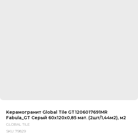
Kерамогранит Global Tile GT1206017691MR
Fabula_GT Серый 60x120х0,85 мат. (2шт/1,44м2), м2
GLOBAL TILE
SKU:
79829