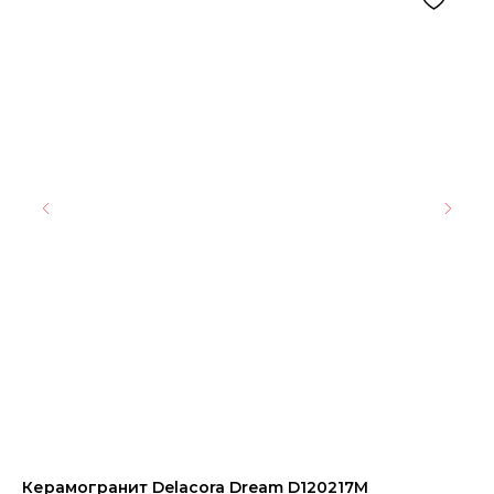
Керамогранит Delacora Dream D120217M
Ке