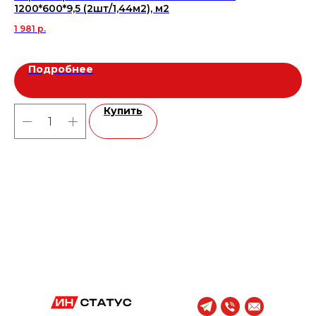
1200*600*9,5 (2шт/1,44м2), м2
мн
1 981
р.
1 3
Подробнее
Купить