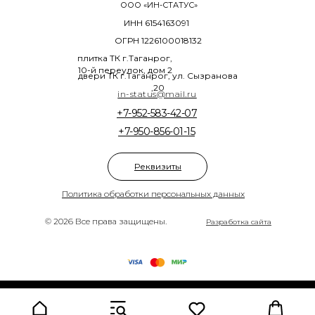
ООО «ИН-СТАТУС»
ИНН 6154163091
ОГРН 1226100018132
плитка ТК г.Таганрог,
10-й переулок, дом 2
двери ТК г.Таганрог, ул. Сызранова
,20
in-status@mail.ru
+7-952-583-42-07
+7-950-856-01-15
Реквизиты
Политика обработки персональных данных
© 2026 Все права защищены.
Разработка сайта
Tilda
Made on