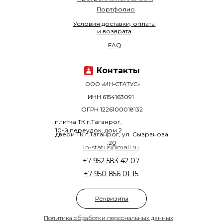
Портфолио
Условия доставки, оплаты
и возврата
FAQ
Контакты
ООО «ИН-СТАТУС»
ИНН 6154163091
ОГРН 1226100018132
плитка ТК г.Таганрог,
10-й переулок, дом 2
двери ТК г.Таганрог, ул. Сызранова
,20
in-status@mail.ru
+7-952-583-42-07
+7-950-856-01-15
Реквизиты
Политика обработки персональных данных