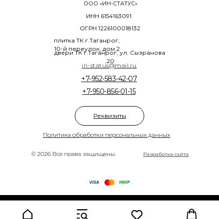
ООО «ИН-СТАТУС»
ИНН 6154163091
ОГРН 1226100018132
плитка ТК г.Таганрог,
10-й переулок, дом 2
двери ТК г.Таганрог, ул. Сызранова
,20
in-status@mail.ru
+7-952-583-42-07
+7-950-856-01-15
Реквизиты
Политика обработки персональных данных
© 2026 Все права защищены.
Разработка сайта
Tilda
Made on