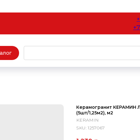
+
+7
алог
Керамогранит КЕРАМИН Ли
(5шт/1,25м2), м2
KERAMIN
SKU:
1257067