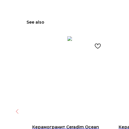
See also
e beige
Керамогранит Ceradim Ocean
Кер