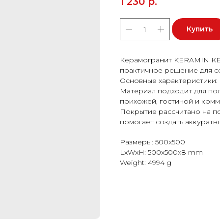
1 230
р.
Купить
Керамогранит KERAMIN К
практичное решение для с
Основные характеристики: 
Материал подходит для пола
прихожей, гостиной и ком
Покрытие рассчитано на п
помогает создать аккуратн
Размеры: 500x500
LxWxH: 500x500x8 mm
Weight: 4994 g