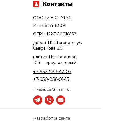
Контакты
ООО «ИН-СТАТУС»
ИНН 6154163091
ОГРН 1226100018132
двери ТК г.Таганрог, ул.
Сызранова ,20
плитка ТК г.Таганрог,
10-й переулок, дом 2
+7-952-583-42-07
+7-950-856-01-15
in-status@mail.ru
Разработка сайта