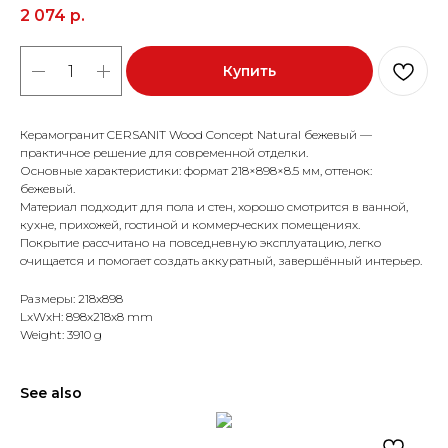
2 074
р.
Купить
Керамогранит CERSANIT Wood Concept Natural бежевый —
практичное решение для современной отделки.
Основные характеристики: формат 218×898×8.5 мм, оттенок:
бежевый.
Материал подходит для пола и стен, хорошо смотрится в ванной,
кухне, прихожей, гостиной и коммерческих помещениях.
Покрытие рассчитано на повседневную эксплуатацию, легко
очищается и помогает создать аккуратный, завершённый интерьер.
Размеры: 218x898
LxWxH: 898x218x8 mm
Weight: 3910 g
See also