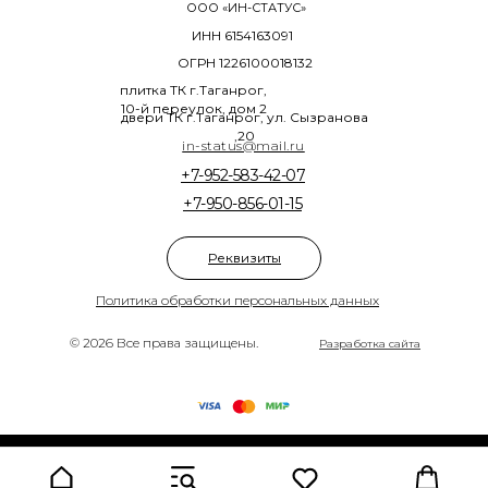
ООО «ИН-СТАТУС»
ИНН 6154163091
ОГРН 1226100018132
плитка ТК г.Таганрог,
10-й переулок, дом 2
двери ТК г.Таганрог, ул. Сызранова
,20
in-status@mail.ru
+7-952-583-42-07
+7-950-856-01-15
Реквизиты
Политика обработки персональных данных
© 2026 Все права защищены.
Разработка сайта
Tilda
Made on