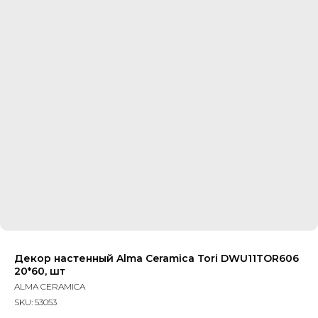
Декор настенный Alma Ceramica Tori DWU11TOR606
20*60, шт
ALMA CERAMICA
SKU:
53053