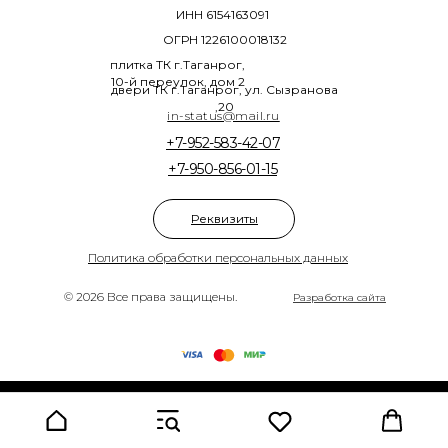
ИНН 6154163091
ОГРН 1226100018132
плитка ТК г.Таганрог,
10-й переулок, дом 2
двери ТК г.Таганрог, ул. Сызранова
,20
in-status@mail.ru
+7-952-583-42-07
+7-950-856-01-15
Реквизиты
Политика обработки персональных данных
© 2026 Все права защищены.
Разработка сайта
Tilda
Made on