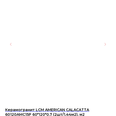
Керамогранит LCM AMERICAN CALACATTA
Ке
60120AMC15P 60*120*0,7 (2шт/1,44м2), м2
60