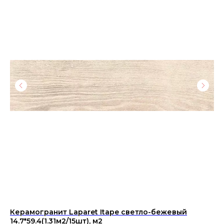
Керамогранит Laparet Itape светло-бежевый
Ке
14.7*59.4(1.31м2/15шт), м2
12