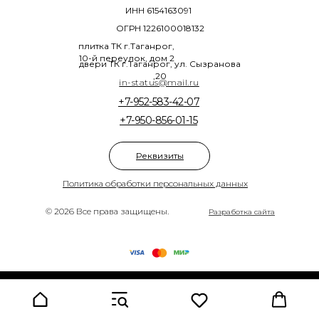
ИНН 6154163091
ОГРН 1226100018132
плитка ТК г.Таганрог,
10-й переулок, дом 2
двери ТК г.Таганрог, ул. Сызранова
,20
in-status@mail.ru
+7-952-583-42-07
+7-950-856-01-15
Реквизиты
Политика обработки персональных данных
© 2026 Все права защищены.
Разработка сайта
Tilda
Made on