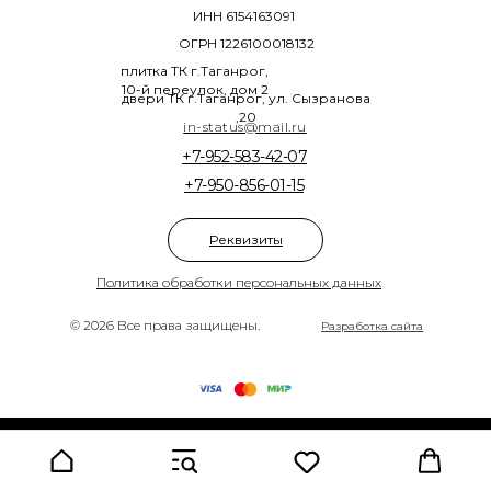
ИНН 6154163091
ОГРН 1226100018132
плитка ТК г.Таганрог,
10-й переулок, дом 2
двери ТК г.Таганрог, ул. Сызранова
,20
in-status@mail.ru
+7-952-583-42-07
+7-950-856-01-15
Реквизиты
Политика обработки персональных данных
© 2026 Все права защищены.
Разработка сайта
Tilda
Made on