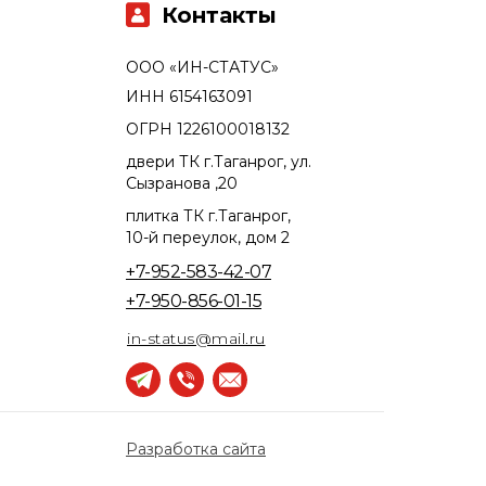
Контакты
ООО «ИН-СТАТУС»
ИНН 6154163091
ОГРН 1226100018132
двери ТК г.Таганрог, ул.
Сызранова ,20
плитка ТК г.Таганрог,
10-й переулок, дом 2
+7-952-583-42-07
+7-950-856-01-15
in-status@mail.ru
Разработка сайта