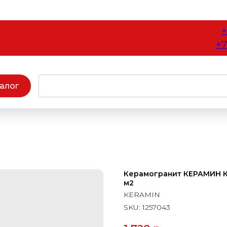
+
+7
алог
Керамогранит КЕРАМИН Кан
м2
KERAMIN
SKU:
1257043