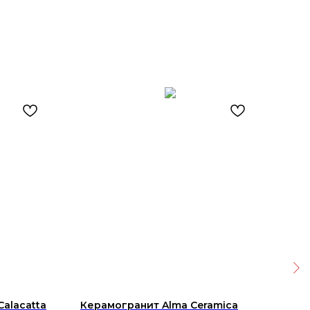
Calacatta
Керамогранит Alma Ceramica
Пли