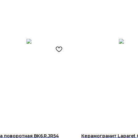
а поворотная BK6.R.JR54
Керамогранит Laparet 