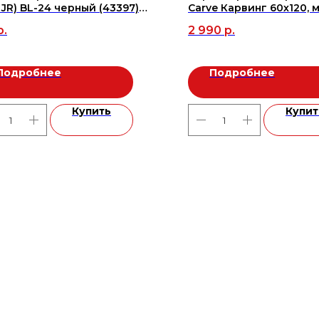
 JR) BL-24 черный (43397)
Carve Карвинг 60х120, 
X)
р.
2 990
р.
Подробнее
Подробнее
Купить
Купит