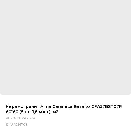
Керамогранит Alma Ceramica Basalto GFA57BST07R
60*60 (5шт=1,8 м.кв.), м2
ALMA CERAMICA
SKU:
1256708