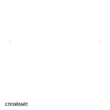
СТРОЙЛАЙТ
Ке
60