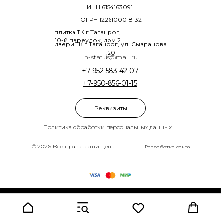
ИНН 6154163091
ОГРН 1226100018132
плитка ТК г.Таганрог,
10-й переулок, дом 2
двери ТК г.Таганрог, ул. Сызранова
,20
in-status@mail.ru
+7-952-583-42-07
+7-950-856-01-15
Реквизиты
Политика обработки персональных данных
© 2026 Все права защищены.
Разработка сайта
Tilda
Made on