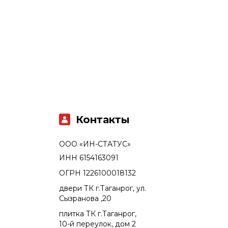
Контакты
ООО «ИН-СТАТУС»
ИНН 6154163091
ОГРН 1226100018132
двери ТК г.Таганрог, ул.
Сызранова ,20
плитка ТК г.Таганрог,
10-й переулок, дом 2