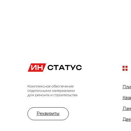
Комплексное обеспечение
Пли
отделочными материалами
для ремонта и строительства
Ква
Лам
Реквизиты
Две