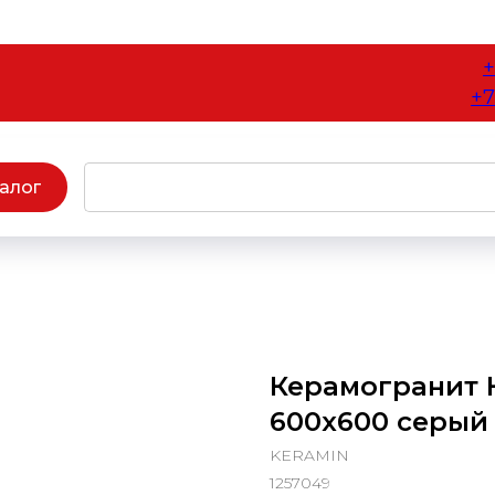
+
+7
алог
Керамогранит 
600х600 серый в
KERAMIN
1257049