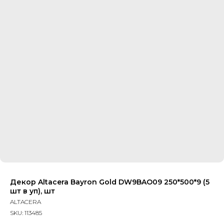
Декор Altacera Bayron Gold DW9BAO09 250*500*9 (5
шт в уп), шт
ALTACERA
SKU:
113485