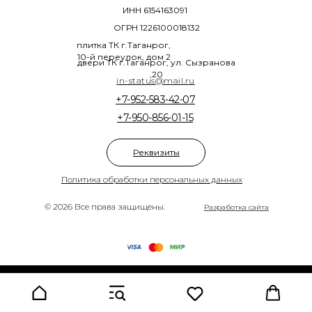
ИНН 6154163091
ОГРН 1226100018132
плитка ТК г.Таганрог,
10-й переулок, дом 2
двери ТК г.Таганрог, ул. Сызранова
,20
in-status@mail.ru
+7-952-583-42-07
+7-950-856-01-15
Реквизиты
Политика обработки персональных данных
© 2026 Все права защищены.
Разработка сайта
Tilda
Made on