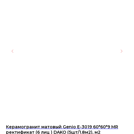
Керамогранит матовый Genio E-3019 60*60*9 MR
Ке
ректификат (6 лиц ) DAKO (5шт/1.8м2), м2
42