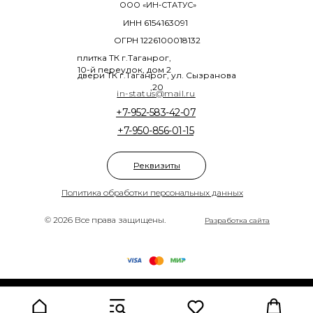
ООО «ИН-СТАТУС»
ИНН 6154163091
ОГРН 1226100018132
плитка ТК г.Таганрог,
10-й переулок, дом 2
двери ТК г.Таганрог, ул. Сызранова
,20
in-status@mail.ru
+7-952-583-42-07
+7-950-856-01-15
Реквизиты
Политика обработки персональных данных
© 2026 Все права защищены.
Разработка сайта
Tilda
Made on