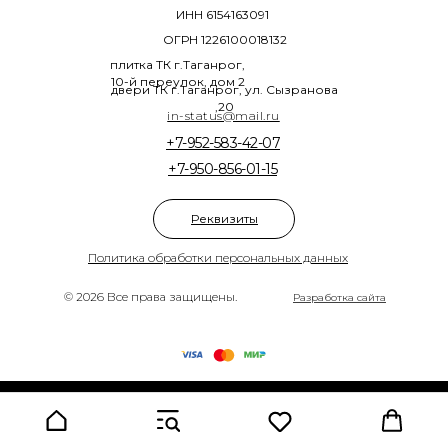
ИНН 6154163091
ОГРН 1226100018132
плитка ТК г.Таганрог,
10-й переулок, дом 2
двери ТК г.Таганрог, ул. Сызранова
,20
in-status@mail.ru
+7-952-583-42-07
+7-950-856-01-15
Реквизиты
Политика обработки персональных данных
© 2026 Все права защищены.
Разработка сайта
Tilda
Made on