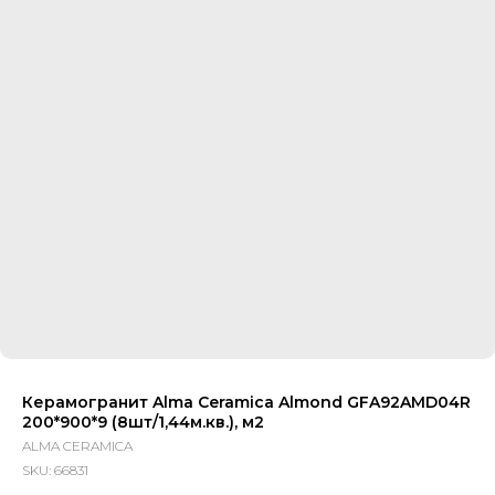
Керамогранит Alma Ceramica Almond GFA92AMD04R
200*900*9 (8шт/1,44м.кв.), м2
ALMA CERAMICA
SKU:
66831