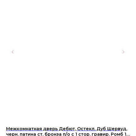
Межкомнатная дверь Дебют, Остекл. Дуб Шервуд,
Ке
черн. патина ст. бронза п/о с 1 стор. гравир. Ромб 11
30