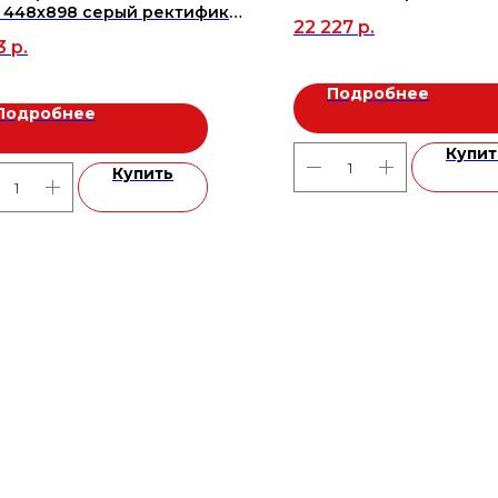
a 448х898 серый ректификат
22 227
р.
06м2/3 шт/43,416), м2
3
р.
Подробнее
Подробнее
Купит
Купить