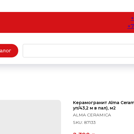
+
+7
алог
Керамогранит Alma Cerami
уп/43,2 м в пал), м2
ALMA CERAMICA
SKU:
87133