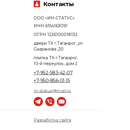
Контакты
ООО «ИН-СТАТУС»
ИНН 6154163091
ОГРН 1226100018132
двери ТК г.Таганрог, ул.
Сызранова ,20
плитка ТК г.Таганрог,
10-й переулок, дом 2
+7-952-583-42-07
+7-950-856-01-15
in-status@mail.ru
Разработка сайта