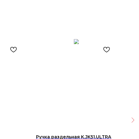
Ручка раздельная K.JK51.ULTRA
Кер