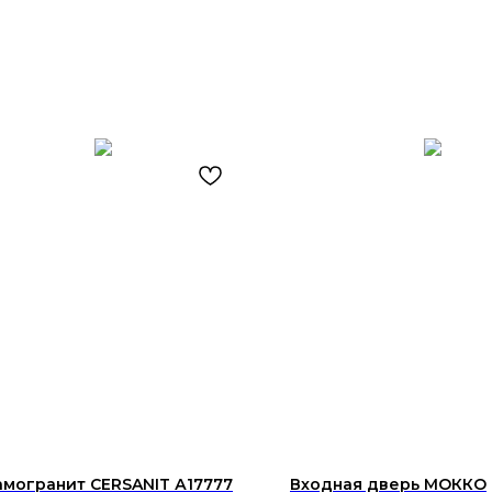
могранит СERSANIT А17777
Входная дверь МОККО