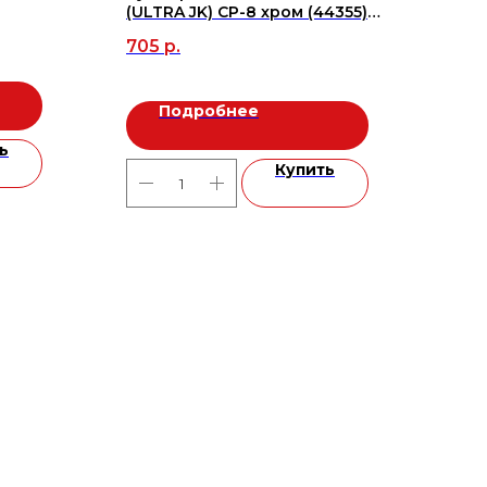
(ULTRA JK) CP-8 хром (44355)
172
(AJAX)
рель
705
р.
1 31
м2
Подробнее
ь
Купить