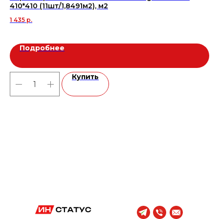
410*410 (11шт/1,8491м2), м2
18 
1 435
р.
Подробнее
Купить