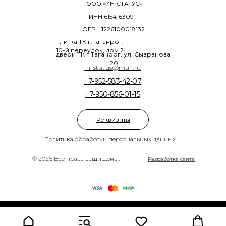
ООО «ИН-СТАТУС»
ИНН 6154163091
ОГРН 1226100018132
плитка ТК г.Таганрог,
10-й переулок, дом 2
двери ТК г.Таганрог, ул. Сызранова
,20
in-status@mail.ru
+7-952-583-42-07
+7-950-856-01-15
Реквизиты
Политика обработки персональных данных
© 2026 Все права защищены.
Разработка сайта
Tilda
Made on