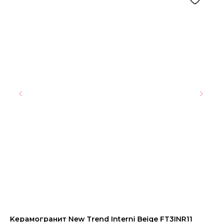
Kерамогранит New Trend Interni Beige FT3INR11
РО