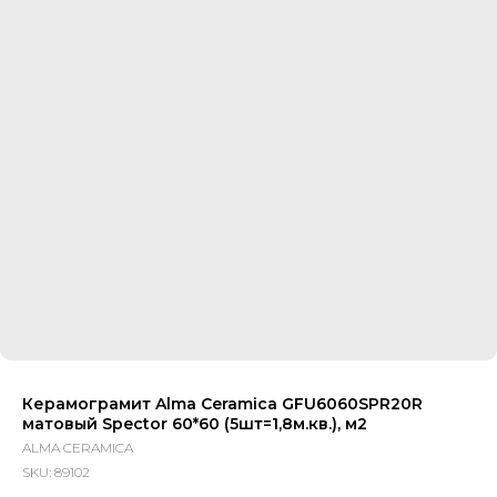
Керамограмит Alma Ceramica GFU6060SPR20R
матовый Spector 60*60 (5шт=1,8м.кв.), м2
ALMA CERAMICA
SKU:
89102