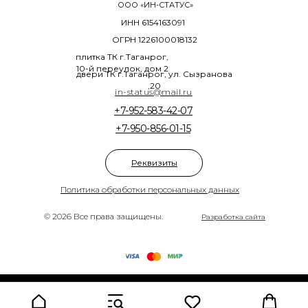
ООО «ИН-СТАТУС»
ИНН 6154163091
ОГРН 1226100018132
плитка ТК г.Таганрог,
10-й переулок, дом 2
двери ТК г.Таганрог, ул. Сызранова
,20
in-status@mail.ru
+7-952-583-42-07
+7-950-856-01-15
Реквизиты
Политика обработки персональных данных
© 2026 Все права защищены.
Разработка сайта
Tilda
Made on