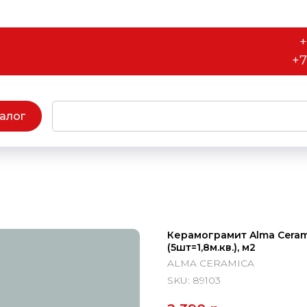
+
+7
алог
Керамограмит Alma Ceram
(5шт=1,8м.кв.), м2
ALMA CERAMICA
SKU:
89103