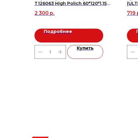
T126063 High Polich 60*120*1,15
(ULT
(1,44м2/2шт), м2
(AJA
2 300
р.
719
Подробнее
ь
Купить