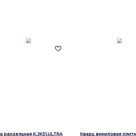
а раздельная K.JK51.ULTRA
Кварц виниловая плитк