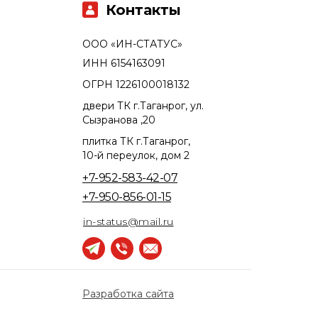
Контакты
ООО «ИН-СТАТУС»
ИНН 6154163091
ОГРН 1226100018132
двери ТК г.Таганрог, ул.
Сызранова ,20
плитка ТК г.Таганрог,
10-й переулок, дом 2
+7-952-583-42-07
+7-950-856-01-15
in-status@mail.ru
Разработка сайта