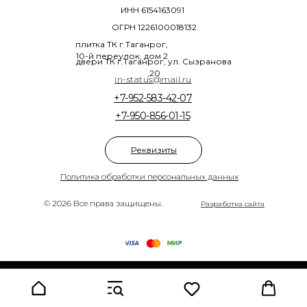
ИНН 6154163091
ОГРН 1226100018132
плитка ТК г.Таганрог,
10-й переулок, дом 2
двери ТК г.Таганрог, ул. Сызранова
,20
in-status@mail.ru
+7-952-583-42-07
+7-950-856-01-15
Реквизиты
Политика обработки персональных данных
© 2026 Все права защищены.
Разработка сайта
Tilda
Made on