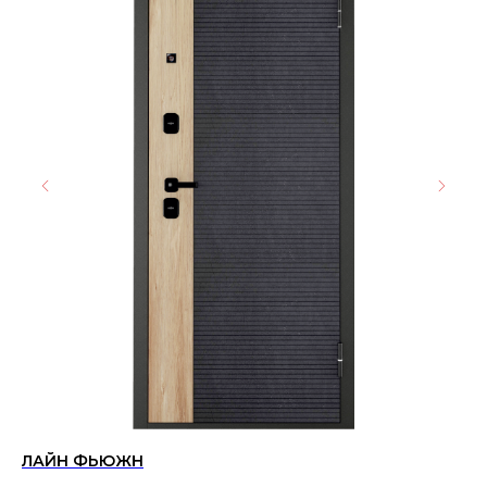
ЛАЙН ФЬЮЖН
FL