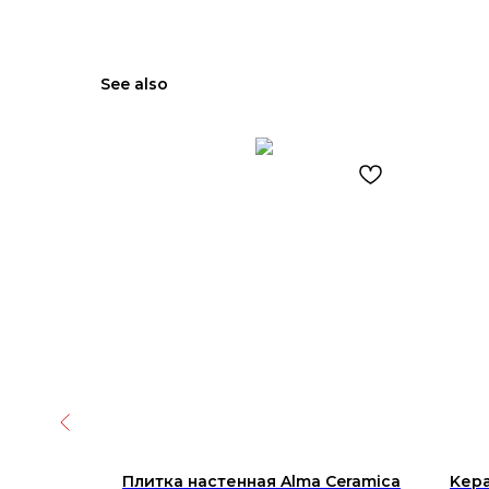
See also
amica
Плитка настенная Alma Ceramica
Kера