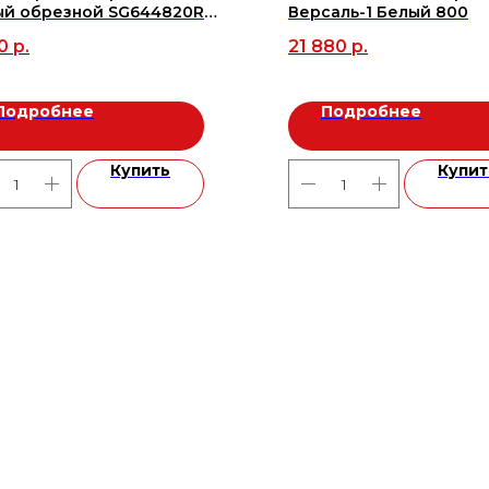
ый обрезной SG644820R
Версаль-1 Белый 800
0 (5шт/1,8м2), м2
0
р.
21 880
р.
Подробнее
Подробнее
Купить
Купит