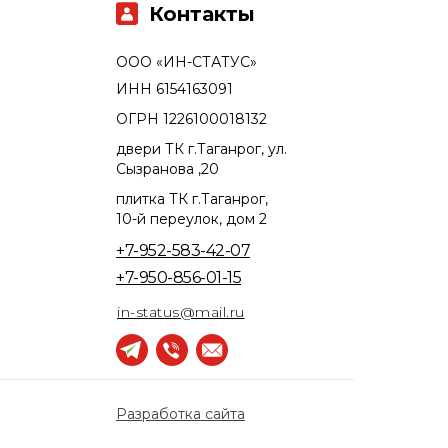
Контакты
ООО «ИН-СТАТУС»
ИНН 6154163091
ОГРН 1226100018132
двери ТК г.Таганрог, ул.
Сызранова ,20
плитка ТК г.Таганрог,
10-й переулок, дом 2
+7-952-583-42-07
+7-950-856-01-15
in-status@mail.ru
Разработка сайта