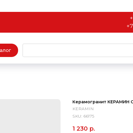
+
+7
алог
Керамогранит КЕРАМИН Окл
KERAMIN
SKU:
66175
1 230
р.