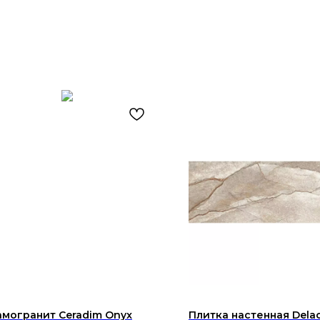
могранит Ceradim Onyx
Плитка настенная Dela