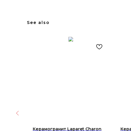
See also
e Falcon
Керамогранит Laparet Charon
Кера