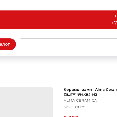
+
+7
алог
Керамограмит Alma Cera
(5шт=1,8м.кв.), м2
ALMA CERAMICA
SKU:
89085