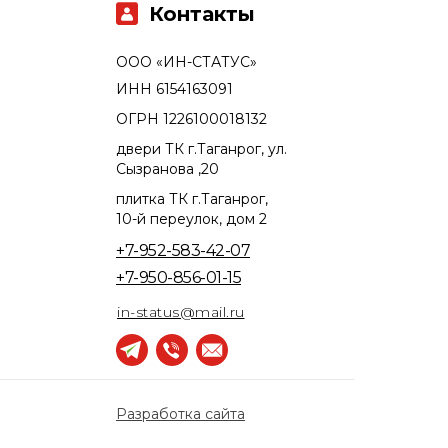
Контакты
ООО «ИН-СТАТУС»
ИНН 6154163091
ОГРН 1226100018132
двери ТК г.Таганрог, ул.
Сызранова ,20
плитка ТК г.Таганрог,
10-й переулок, дом 2
+7-952-583-42-07
+7-950-856-01-15
in-status@mail.ru
Разработка сайта