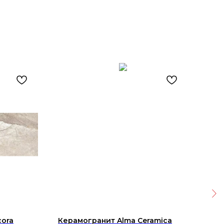
cora
Керамогранит Alma Ceramica
Руч