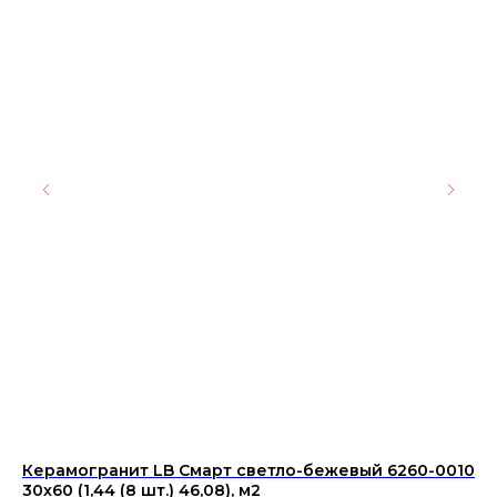
Керамогранит LB Смарт светло-бежевый 6260-0010
Ке
30х60 (1,44 (8 шт.) 46,08), м2
K9