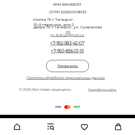
ИНН 6154163091
ОГРН 1226100018132
плитка ТК г.Таганрог,
10-й переулок, дом 2
двери ТК г.Таганрог, ул. Сызранова
,20
in-status@mail.ru
+7-952-583-42-07
+7-950-856-01-15
Реквизиты
Политика обработки персональных данных
© 2026 Все права защищены.
Разработка сайта
Tilda
Made on