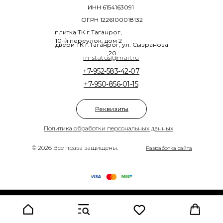
ИНН 6154163091
ОГРН 1226100018132
плитка ТК г.Таганрог,
10-й переулок, дом 2
двери ТК г.Таганрог, ул. Сызранова
,20
in-status@mail.ru
+7-952-583-42-07
+7-950-856-01-15
Реквизиты
Политика обработки персональных данных
© 2026 Все права защищены.
Разработка сайта
Tilda
Made on