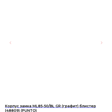
Корпус замка ML85-50/BL GR (графит) блистер
Пл
(48809) (PUNTO)
TW