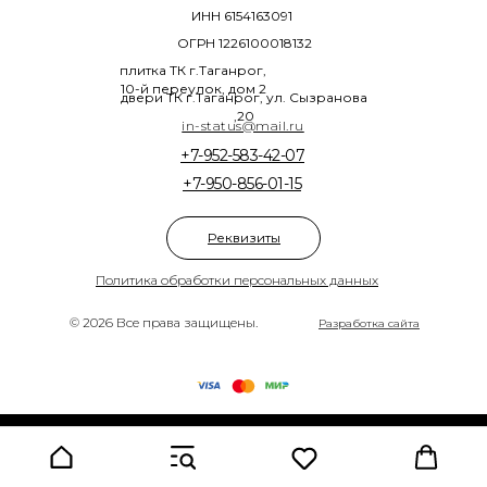
ИНН 6154163091
ОГРН 1226100018132
плитка ТК г.Таганрог,
10-й переулок, дом 2
двери ТК г.Таганрог, ул. Сызранова
,20
in-status@mail.ru
+7-952-583-42-07
+7-950-856-01-15
Реквизиты
Политика обработки персональных данных
© 2026 Все права защищены.
Разработка сайта
Tilda
Made on