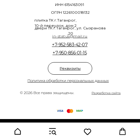
ИНН 6154163091
ОГРН 1226100018132
плитка ТК г.Таганрог,
10-й переулок, дом 2
двери ТК г.Таганрог, ул. Сызранова
,20
in-status@mail.ru
+7-952-583-42-07
+7-950-856-01-15
Реквизиты
Политика обработки персональных данных
© 2026 Все права защищены.
Разработка сайта
Tilda
Made on