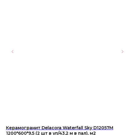
Керамогранит Delacora Waterfall Sky D12057M
Ри
1200*600*9,5 (2 шт в уп/43,2 м в пал), м2
28